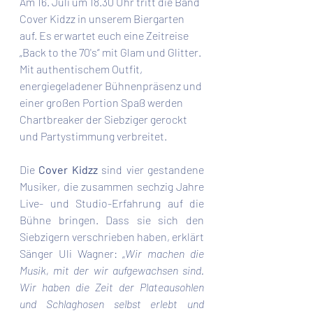
Am 16. Juli um 18.30 Uhr tritt die Band 
Cover Kidzz in unserem Biergarten 
auf. Es erwartet euch eine Zeitreise 
„Back to the 70's“ mit Glam und Glitter. 
Mit authentischem Outfit, 
energiegeladener Bühnenpräsenz und 
einer großen Portion Spaß werden 
Chartbreaker der Siebziger gerockt 
und Partystimmung verbreitet.
Die 
Cover Kidzz
 sind vier gestandene 
Musiker, die zusammen sechzig Jahre 
Live- und Studio-Erfahrung auf die 
Bühne bringen. Dass sie sich den 
Siebzigern verschrieben haben, erklärt 
Sänger Uli Wagner: „
Wir machen die 
Musik, mit der wir aufgewachsen sind. 
Wir haben die Zeit der Plateausohlen 
und Schlaghosen selbst erlebt und 