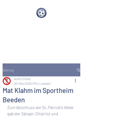
SV Beeden e.V. 1919
Beitrag
Achim Müller
26. März 2025
1 Min. Lesezeit
Mat Klahm im Sportheim
Beeden
Zum Abschluss der St. Patrick's Week 
gab der Sänger, Gitarrist und 